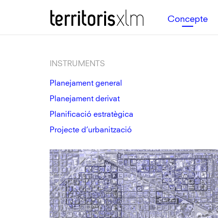
Skip
Skip
Territoris XLM
to
to
Concepte
primary
main
navigation
content
INSTRUMENTS
Planejament general
Planejament derivat
Planificació estratègica
Projecte d’urbanització