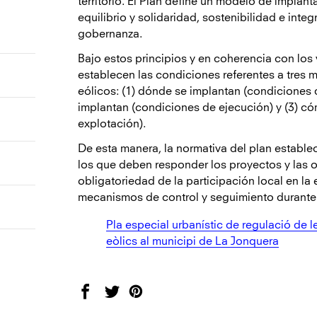
territorio. El Plan define un modelo de implan
equilibrio y solidaridad, sostenibilidad e integ
gobernanza.
Bajo estos principios y en coherencia con los v
establecen las condiciones referentes a tres 
eólicos: (1) dónde se implantan (condiciones 
implantan (condiciones de ejecución) y (3) có
explotación).
De esta manera, la normativa del plan establec
los que deben responder los proyectos y las o
obligatoriedad de la participación local en la 
mecanismos de control y seguimiento durante l
Pla especial urbanístic de regulació de 
eòlics al municipi de La Jonquera
Facebook
Twitter
Pinterest