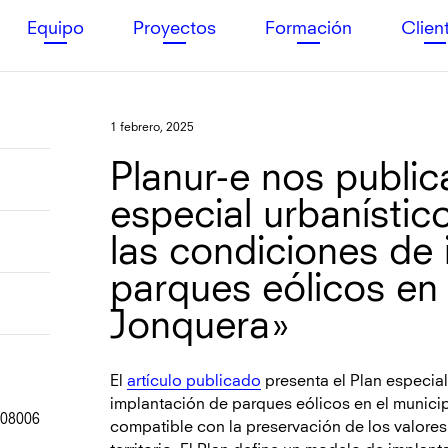
Equipo
Proyectos
Formación
Clien
1 febrero, 2025
Planur-e nos publica
especial urbanístic
las condiciones de
parques eólicos en 
Jonquera»
El
artículo publicado
presenta el Plan especial 
implantación de parques eólicos en el munici
, 08006
compatible con la preservación de los valores 