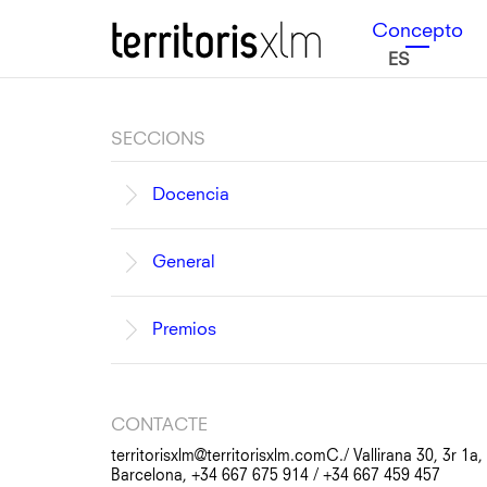
Saltar
Saltar
Saltar
Territoris XLM
Concepto
a
al
a
ES
la
contenido
la
navegación
principal
barra
principal
lateral
principal
Barra
SECCIONS
lateral
Docencia
principal
General
Premios
CONTACTE
territorisxlm@territorisxlm.com
C./ Vallirana 30, 3r 1a
Barcelona, +34 667 675 914 / +34 667 459 457