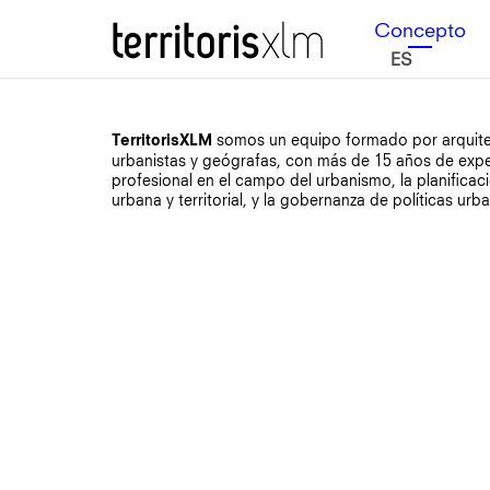
Saltar
Saltar
Saltar
Territoris XLM
Concepto
a
al
a
ES
la
contenido
la
navegación
principal
barra
principal
lateral
principal
Barra
somos un equipo formado por arquit
TerritorisXLM
urbanistas y geógrafas, con más de 15 años de expe
lateral
profesional en el campo del urbanismo, la planificac
principal
urbana y territorial, y la gobernanza de políticas urb