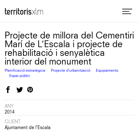
Skip
Me
Territoris XLM
to
main
content
Projecte de millora del Cementiri
Marí de L’Escala i projecte de
rehabilitació i senyalètica
interior del monument
Planificació estratègica
Projecte d'urbanització
Equipaments
Espai públic
Facebook
Twitter
Pinterest
ANY
2014
CLIENT
Ajuntament de l'Escala