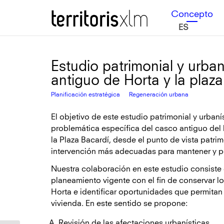
Saltar
Saltar
Territoris XLM
Concepto
a
al
ES
la
contenido
navegación
principal
principal
Estudio patrimonial y urban
antiguo de Horta y la plaz
Planificación estratégica
Regeneración urbana
El objetivo de este estudio patrimonial y urbaní
problemática específica del casco antiguo del 
la Plaza Bacardí, desde el punto de vista patrim
intervención más adecuadas para mantener y po
Nuestra colaboración en este estudio consiste en
planeamiento vigente con el fin de conservar los
Horta e identificar oportunidades que permitan 
vivienda. En este sentido se propone:
Revisión de las afectaciones urbanísticas.