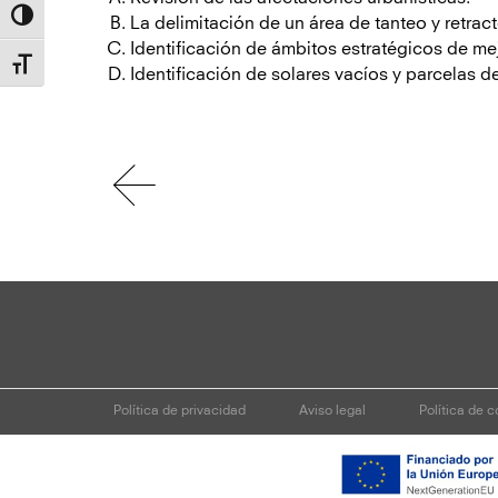
Alternar alto contraste
La delimitación de un área de tanteo y retract
Identificación de ámbitos estratégicos de me
Alternar tamaño de letra
Identificación de solares vacíos y parcelas d
Navegación
Concurso

de
entradas
Áreas
de
oportunidad
para
Política de privacidad
Aviso legal
Política de 
la