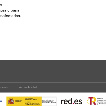
o.
jora urbana.
esafectadas.
cookies
Accesibilidad