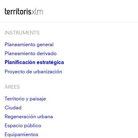
Saltar
Territoris XLM
al
Me
contenido
principal
INSTRUMENTS
Planeamiento general
Planeamiento derivado
Planificación estratégica
Proyecto de urbanización
ÀREES
Territorio y paisaje
Ciudad
Regeneración urbana
Espacio público
Equipamientos