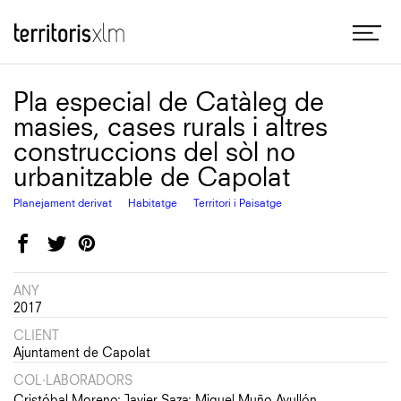
Skip
Me
Territoris XLM
to
main
content
Pla especial de Catàleg de
masies, cases rurals i altres
construccions del sòl no
urbanitzable de Capolat
Planejament derivat
Habitatge
Territori i Paisatge
Facebook
Twitter
Pinterest
ANY
2017
CLIENT
Ajuntament de Capolat
COL·LABORADORS