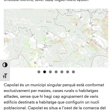
Cristóbal Moreno
Javier Saza
Miguel Muño Ayullón
Toggle High Contrast
Toggle Font size
Capolat és un municipi singular perquè està conformat
exclusivament per masies, cases rurals o habitatges
aïllades, sense que hi hagi cap agrupament de varis
edificis destinats a habitatge que configurin un nucli
poblacional. Capolat es situa a l’oest de la comarca del